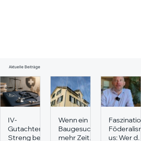
Aktuelle Beiträge
IV-
Wenn ein
Faszinati
Gutachten:
Baugesuch
Föderali
Streng bei
mehr Zeit
us: Wer da